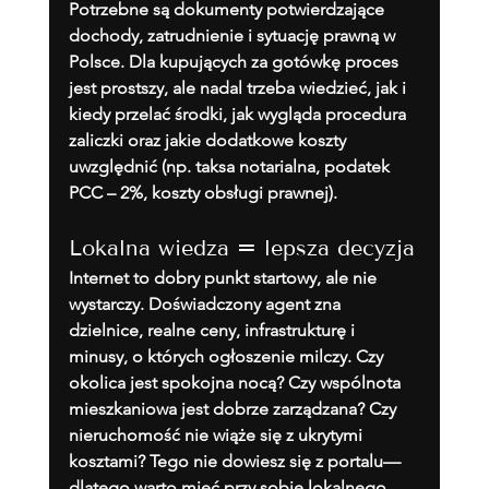
Potrzebne są dokumenty potwierdzające 
dochody, zatrudnienie i sytuację prawną w 
Polsce. Dla kupujących za gotówkę proces 
jest prostszy, ale nadal trzeba wiedzieć, jak i 
kiedy przelać środki, jak wygląda procedura 
zaliczki oraz jakie dodatkowe koszty 
uwzględnić (np. taksa notarialna, podatek 
PCC – 2%, koszty obsługi prawnej).
Lokalna wiedza = lepsza decyzja
Internet to dobry punkt startowy, ale nie 
wystarczy. Doświadczony agent zna 
dzielnice, realne ceny, infrastrukturę i 
minusy, o których ogłoszenie milczy. Czy 
okolica jest spokojna nocą? Czy wspólnota 
mieszkaniowa jest dobrze zarządzana? Czy 
nieruchomość nie wiąże się z ukrytymi 
kosztami? Tego nie dowiesz się z portalu—
dlatego warto mieć przy sobie lokalnego 